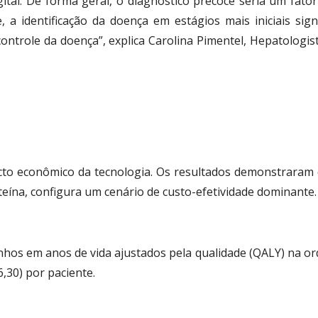
ital. De forma geral, o diagnóstico precoce seria um fato
 a identificação da doença em estágios mais iniciais signi
ontrole da doença”, explica Carolina Pimentel, Hepatologi
acto econômico da tecnologia. Os resultados demonstrar
eína, configura um cenário de custo-efetividade dominante.
ou ganhos em anos de vida ajustados pela qualidade (QALY) 
,30) por paciente.