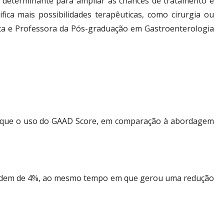
r determinante para ampliar as chances de tratamento e
fica mais possibilidades terapêuticas, como cirurgia ou
sta e Professora da Pós-graduação em Gastroenterologia
am que o uso do GAAD Score, em comparação à abordagem
na ordem de 4%, ao mesmo tempo em que gerou uma redução