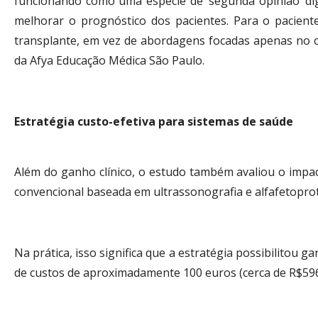
funcionando como uma espécie de ‘segunda opinião’ dig
melhorar o prognóstico dos pacientes. Para o paciente,
transplante, em vez de abordagens focadas apenas no c
da Afya Educação Médica São Paulo.
Estratégia custo-efetiva para sistemas de saúde
Além do ganho clínico, o estudo também avaliou o imp
convencional baseada em ultrassonografia e alfafetoprot
Na prática, isso significa que a estratégia possibilit
de custos de aproximadamente 100 euros (cerca de R$596