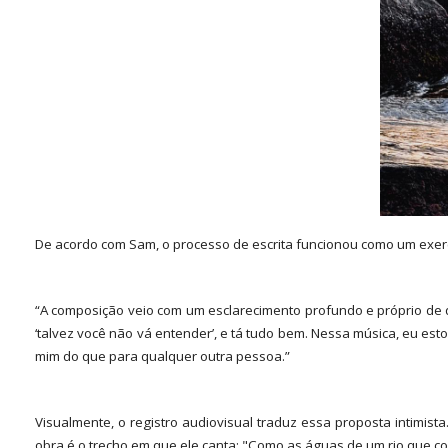
De acordo com Sam, o processo de escrita funcionou como um exer
“A composição veio com um esclarecimento profundo e próprio de q
‘talvez você não vá entender’, e tá tudo bem. Nessa música, eu e
mim do que para qualquer outra pessoa.”
Visualmente, o registro audiovisual traduz essa proposta intimi
obra é o trecho em que ele canta: "Como as águas de um rio que co