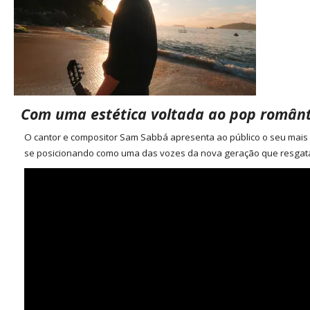
Com uma estética voltada ao pop românti
O cantor e compositor Sam Sabbá apresenta ao público o seu mais n
se posicionando como uma das vozes da nova geração que resgata