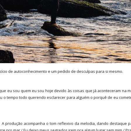
cício de autoconhecimento e um pedido de desculpas para si mesmo.
ue eu sou quem eu sou hoje devido às coisas que já aconteceram na minha
stou o tempo todo querendo esclarecer para alguém o porquê de eu comet
sta. A produção acompanha o tom reflexivo da melodia, dando destaque 
rre pro mar / Eu deixo meus segredos irem pra algum lugar sem mim / Pr