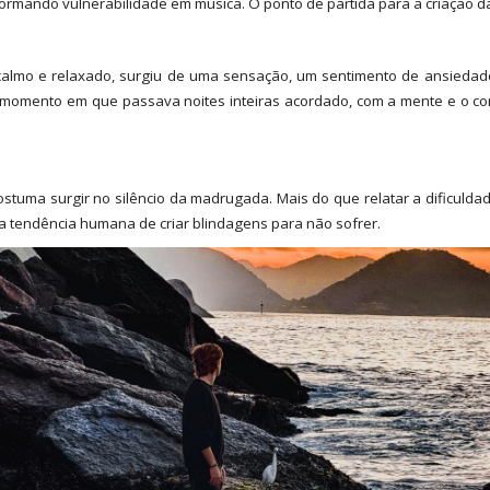
ormando vulnerabilidade em música. O ponto de partida para a criação da 
almo e relaxado, surgiu de uma sensação, um sentimento de ansiedade. A
m momento em que passava noites inteiras acordado, com a mente e o c
costuma surgir no silêncio da madrugada. Mais do que relatar a dificul
a tendência humana de criar blindagens para não sofrer.