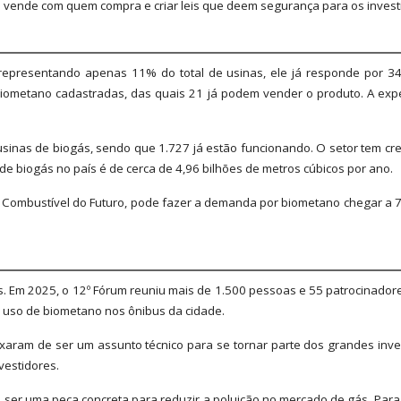
m vende com quem compra e criar leis que deem segurança para os invest
epresentando apenas 11% do total de usinas, ele já responde por 34
iometano cadastradas, das quais 21 já podem vender o produto. A expec
sinas de biogás, sendo que 1.727 já estão funcionando. O setor tem cre
e biogás no país é de cerca de 4,96 bilhões de metros cúbicos por ano.
o Combustível do Futuro, pode fazer a demanda por biometano chegar a 7 
 Em 2025, o 12º Fórum reuniu mais de 1.500 pessoas e 55 patrocinadore
o uso de biometano nos ônibus da cidade.
eixaram de ser um assunto técnico para se tornar parte dos grandes inve
vestidores.
ser uma peça concreta para reduzir a poluição no mercado de gás. Para 