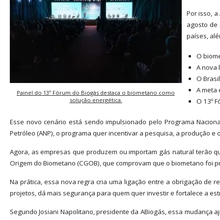
Por isso, 
agosto de 
países, alé
O biome
A nova 
O Brasi
A meta 
Painel do 13º Fórum do Biogás destaca o biometano como
solução energética.
O 13º F
Esse novo cenário está sendo impulsionado pelo Programa Nacional
Petróleo (ANP), o programa quer incentivar a pesquisa, a produção e 
Agora, as empresas que produzem ou importam gás natural terão que
Origem do Biometano (CGOB), que comprovam que o biometano foi prod
Na prática, essa nova regra cria uma ligação entre a obrigação de
projetos, dá mais segurança para quem quer investir e fortalece a es
Segundo Josiani Napolitano, presidente da ABiogás, essa mudança aju