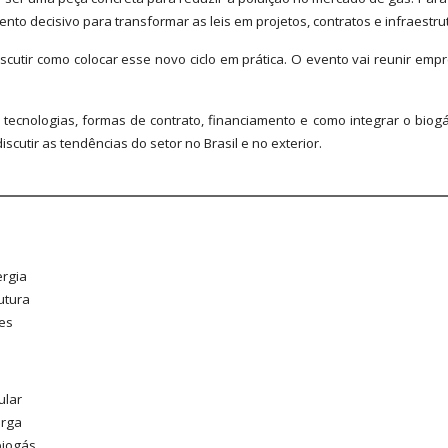
to decisivo para transformar as leis em projetos, contratos e infraestru
iscutir como colocar esse novo ciclo em prática. O evento vai reunir empr
 tecnologias, formas de contrato, financiamento e como integrar o biogá
cutir as tendências do setor no Brasil e no exterior.
ergia
utura
des
ular
arga
biogás