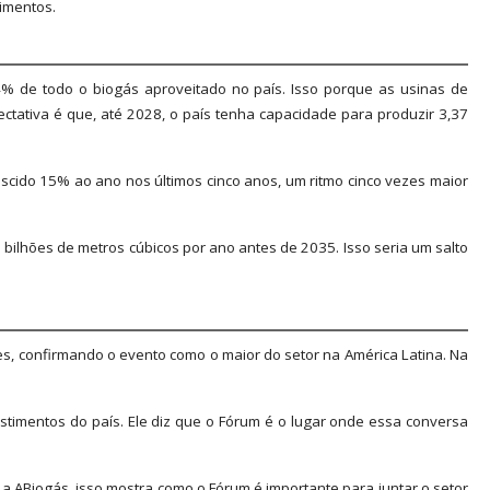
imentos.
% de todo o biogás aproveitado no país. Isso porque as usinas de
tativa é que, até 2028, o país tenha capacidade para produzir 3,37
scido 15% ao ano nos últimos cinco anos, um ritmo cinco vezes maior
bilhões de metros cúbicos por ano antes de 2035. Isso seria um salto
s, confirmando o evento como o maior do setor na América Latina. Na
stimentos do país. Ele diz que o Fórum é o lugar onde essa conversa
a ABiogás, isso mostra como o Fórum é importante para juntar o setor