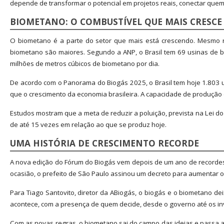
depende de transformar o potencial em projetos reais, conectar que
BIOMETANO: O COMBUSTÍVEL QUE MAIS CRESCE
O biometano é a parte do setor que mais está crescendo. Mesmo r
biometano são maiores. Segundo a ANP, o Brasil tem 69 usinas de b
milhões de metros cúbicos de biometano por dia.
De acordo com o Panorama do Biogás 2025, o Brasil tem hoje 1.803 u
que o crescimento da economia brasileira. A capacidade de produção d
Estudos mostram que a meta de reduzir a poluição, prevista na Lei d
de até 15 vezes em relação ao que se produz hoje.
UMA HISTÓRIA DE CRESCIMENTO RECORDE
A nova edição do Fórum do Biogás vem depois de um ano de recordes.
ocasião, o prefeito de São Paulo assinou um decreto para aumentar 
Para Tiago Santovito, diretor da ABiogás, o biogás e o biometano d
acontece, com a presença de quem decide, desde o governo até os in
Com as novas regras, o biometano sai do campo das ideias e passa a 