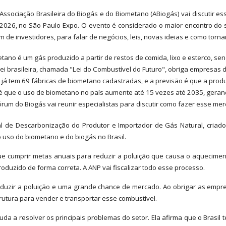
a Associação Brasileira do Biogás e do Biometano (ABiogás) vai discutir 
2026, no São Paulo Expo. O evento é considerado o maior encontro do se
m de investidores, para falar de negócios, leis, novas ideias e como torna
tano é um gás produzido a partir de restos de comida, lixo e esterco, se
lei brasileira, chamada "Lei do Combustível do Futuro", obriga empresas
l já tem 69 fábricas de biometano cadastradas, e a previsão é que a pro
é que o uso de biometano no país aumente até 15 vezes até 2035, gera
órum do Biogás vai reunir especialistas para discutir como fazer esse me
 de Descarbonização do Produtor e Importador de Gás Natural, criado
o uso do biometano e do biogás no Brasil.
 cumprir metas anuais para reduzir a poluição que causa o aquecimento
uzido de forma correta. A ANP vai fiscalizar todo esse processo.
 reduzir a poluição e uma grande chance de mercado. Ao obrigar as emp
trutura para vender e transportar esse combustível.
da a resolver os principais problemas do setor. Ela afirma que o Brasil 