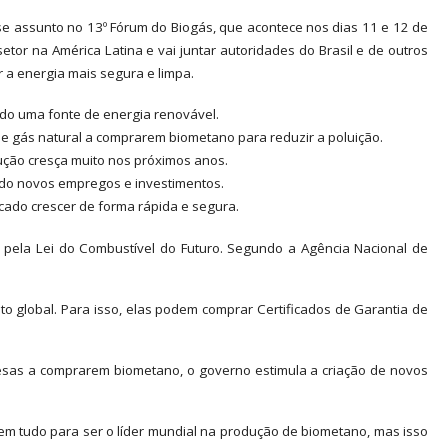
esse assunto no 13º Fórum do Biogás, que acontece nos dias 11 e 12 de
tor na América Latina e vai juntar autoridades do Brasil e de outros
r a energia mais segura e limpa.
ndo uma fonte de energia renovável.
 de gás natural a comprarem biometano para reduzir a poluição.
dução cresça muito nos próximos anos.
ndo novos empregos e investimentos.
rcado crescer de forma rápida e segura.
 pela Lei do Combustível do Futuro. Segundo a Agência Nacional de
 global. Para isso, elas podem comprar Certificados de Garantia de
resas a comprarem biometano, o governo estimula a criação de novos
tem tudo para ser o líder mundial na produção de biometano, mas isso