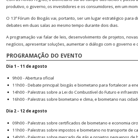
produtivo, o governo, os investidores e os consumidores, em um momen
O 13º Fórum do Biogás vai, portanto, ser um lugar estratégico para d
debates em duas salas ao mesmo tempo durante dois dias.
A programação vai falar de leis, desenvolvimento de projetos, novas
negócios, apresentar soluções, aumentar o diálogo com o governo e dis
PROGRAMAÇÃO DO EVENTO
Dia 1 - 11 de agosto
9h00 - Abertura oficial
11h00 - Debate principal: biogás e biometano para fortalecer a en
14h00 - Palestras sobre a Lei do Combustível do Futuro e infraestr
16h00 - Palestras sobre biometano e clima, e biometano nas cida
Dia 2 - 12 de agosto
09h00 - Palestras sobre certificados de biometano e economia circ
11h00 - Palestras sobre impostos e biometano no transporte de c
14h00 - Palestras sobre mercado de gás e projetos pequenos de 