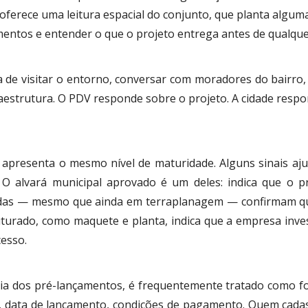
oferece uma leitura espacial do conjunto, que planta algum
ntos e entender o que o projeto entrega antes de qualque
 de visitar o entorno, conversar com moradores do bairro, 
aestrutura. O PDV responde sobre o projeto. A cidade respo
resenta o mesmo nível de maturidade. Alguns sinais ajuda
 O alvará municipal aprovado é um deles: indica que o pr
iciadas — mesmo que ainda em terraplanagem — confirmam q
turado, como maquete e planta, indica que a empresa inves
esso.
ia dos pré-lançamentos, é frequentemente tratado como for
s, data de lançamento, condições de pagamento. Quem cada