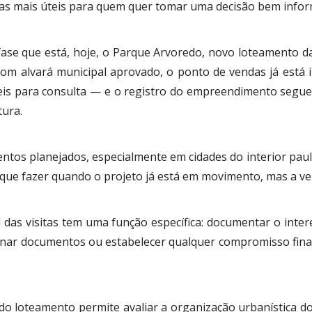
las mais úteis para quem quer tomar uma decisão bem info
fase que está, hoje, o Parque Arvoredo, novo loteamento d
 com alvará municipal aprovado, o ponto de vendas já está
eis para consulta — e o registro do empreendimento segue o
tura.
tos planejados, especialmente em cidades do interior pauli
 que fazer quando o projeto já está em movimento, mas a 
das visitas tem uma função específica: documentar o inte
ssinar documentos ou estabelecer qualquer compromisso finan
do loteamento permite avaliar a organização urbanística do p