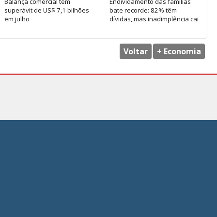
Balança comercial tem
Endividamento das famílias
superávit de US$ 7,1 bilhões
bate recorde: 82% têm
em julho
dívidas, mas inadimplência cai
Voltar
+ Economia