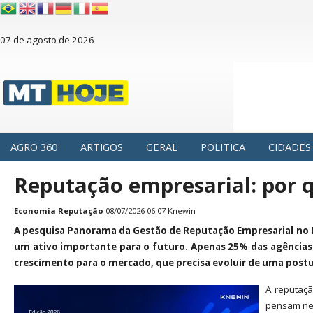
07 de agosto de 2026
AGRO 360
ARTIGOS
GERAL
POLITICA
CIDADES
Reputação empresarial: por 
Economia
Reputação
08/07/2026 06:07 Knewin
A pesquisa Panorama da Gestão de Reputação Empresarial no B
um ativo importante para o futuro. Apenas 25% das agências
crescimento para o mercado, que precisa evoluir de uma postu
A reputaçã
pensam nel