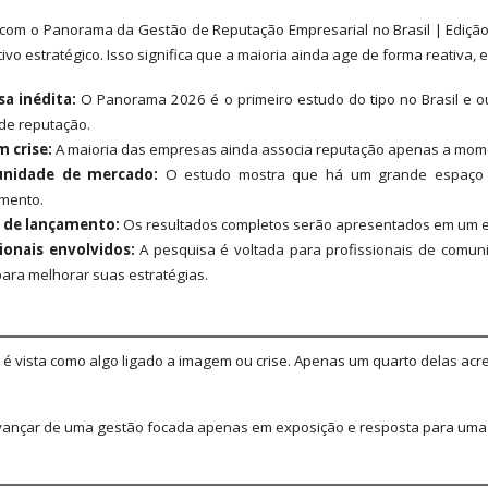
com o Panorama da Gestão de Reputação Empresarial no Brasil | Ediç
vo estratégico. Isso significa que a maioria ainda age de forma reativa,
sa inédita:
O Panorama 2026 é o primeiro estudo do tipo no Brasil e 
de reputação.
 crise:
A maioria das empresas ainda associa reputação apenas a moment
unidade de mercado:
O estudo mostra que há um grande espaço pa
mento.
 de lançamento:
Os resultados completos serão apresentados em um even
sionais envolvidos:
A pesquisa é voltada para profissionais de comuni
ara melhorar suas estratégias.
 é vista como algo ligado a imagem ou crise. Apenas um quarto delas acr
ançar de uma gestão focada apenas em exposição e resposta para uma at