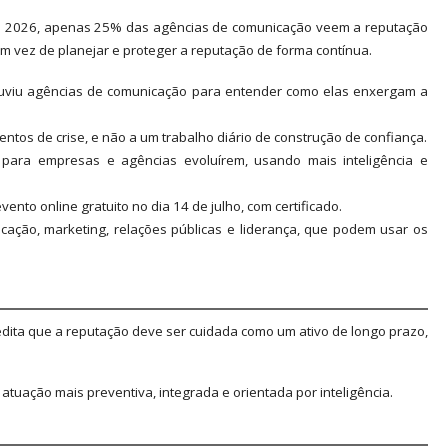
ão 2026, apenas 25% das agências de comunicação veem a reputação
 em vez de planejar e proteger a reputação de forma contínua.
ouviu agências de comunicação para entender como elas enxergam a
os de crise, e não a um trabalho diário de construção de confiança.
ra empresas e agências evoluírem, usando mais inteligência e
to online gratuito no dia 14 de julho, com certificado.
cação, marketing, relações públicas e liderança, que podem usar os
edita que a reputação deve ser cuidada como um ativo de longo prazo,
uação mais preventiva, integrada e orientada por inteligência.