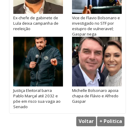
Ex-chefe de gabinete de
Vice de Flavio Bolsonaro e
Lula deixa campanha de
investigado no STF por
reeleição
estupro de vulneravel;
Gaspar nega
Justiça Eleitoral barra
Michelle Bolsonaro apoia
Pablo Marçal até 2032 e
chapa de Flávio e Alfredo
põe em risco sua vaga ao
Gaspar
Senado
Voltar
+ Politica