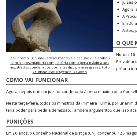
Juízes 
Agora, 
A Procu
Em 20 a
Antes, 
O QUE
No dia 16 
O Supremo Tribunal Federal manteve a decisão que acabou
Previdênci
com a aposentadoria compulsória como pena máxima aos
magistrados condenados por faltas disciplinares graves. Foto:
própria tu
Cristiano Mariz/Agência O Globo
COMO VAI FUNCIONAR
Agora, depois que um juiz for condenado à pena máxima pelo Conselho
Nesta terça-feira, todos os ministros da Primeira Turma, por unanim
teria poder para pedir a demissão. Também argumentou que isso acaba
PUNIÇÕES
Em 20 anos, o Conselho Nacional de Justiça (CNJ) condenou 126 magis