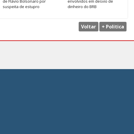
de Flávio Bolsonaro por
envolvidos em desvio de
suspeita de estupro
dinheiro do BRB
Voltar
+ Politica