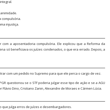
ntegral.
nanimidade.
a compulsória.
ma injustiça.
bar com a aposentadoria compulsória. Ele explicou que a Reforma da
pena só beneficiava os juízes condenados, o que era errado. Depois, a
ntrar com um pedido no Supremo para que ele perca o cargo de vez.
 PGR questionou se o STF poderia julgar esse tipo de ação e se a AGU
 Flávio Dino, Cristiano Zanin, Alexandre de Moraes e Cármen Lúcia.
o que julga erros de juízes e desembargadores.