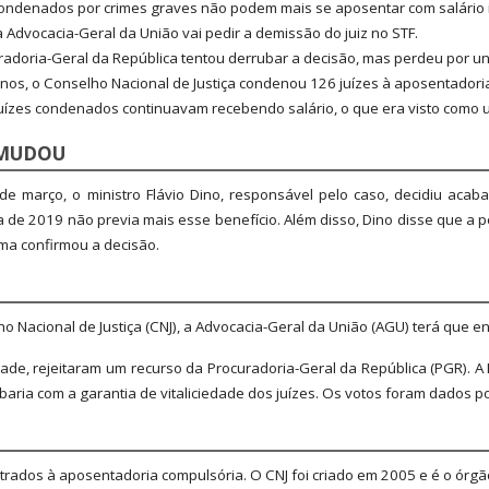
condenados por crimes graves não podem mais se aposentar com salário i
a Advocacia-Geral da União vai pedir a demissão do juiz no STF.
radoria-Geral da República tentou derrubar a decisão, mas perdeu por u
nos, o Conselho Nacional de Justiça condenou 126 juízes à aposentadori
juízes condenados continuavam recebendo salário, o que era visto como u
 MUDOU
de março, o ministro Flávio Dino, responsável pelo caso, decidiu aca
a de 2019 não previa mais esse benefício. Além disso, Dino disse que a 
rma confirmou a decisão.
 Nacional de Justiça (CNJ), a Advocacia-Geral da União (AGU) terá que e
idade, rejeitaram um recurso da Procuradoria-Geral da República (PGR). A
ria com a garantia de vitaliciedade dos juízes. Os votos foram dados por
trados à aposentadoria compulsória. O CNJ foi criado em 2005 e é o órgã