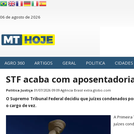
06 de agosto de 2026
AGRO 360
ARTIGOS
GERAL
POLITICA
CIDADES
STF acaba com aposentadoria 
Politica
Justiça
01/07/2026 09:09 Agência Brasil
extra.globo.com
O Supremo Tribunal Federal decidiu que juízes condenados po
o cargo de vez.
A Primeira
juízes con