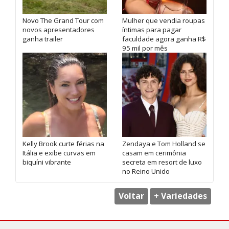
Novo The Grand Tour com
Mulher que vendia roupas
novos apresentadores
íntimas para pagar
ganha trailer
faculdade agora ganha R$
95 mil por mês
Kelly Brook curte férias na
Zendaya e Tom Holland se
Itália e exibe curvas em
casam em cerimônia
biquíni vibrante
secreta em resort de luxo
no Reino Unido
Voltar
+ Variedades